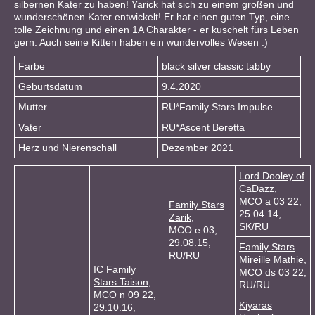
silbernen Kater zu haben! Yarick hat sich zu einem großen und
wunderschönen Kater entwickelt! Er hat einen guten Typ, eine
tolle Zeichnung und einen 1A Charakter - er kuschelt fürs Leben
gern. Auch seine Kitten haben ein wundervolles Wesen :)
Farbe
black silver classic tabby
Geburtsdatum
9.4.2020
Mutter
RU*Family Stars Impulse
Vater
RU*Ascent Beretta
Herz und Nierenschall
Dezember 2021
Lord Dooley of
CaDazz
,
MCO a 03 22,
Family Stars
25.04.14,
Zarik
,
SK/RU
MCO e 03,
29.08.15,
Family Stars
RU/RU
Mireille Mathie
,
IC
Family
MCO ds 03 22,
Stars Taison
,
RU/RU
MCO n 09 22,
Kiyaras
29.10.16,