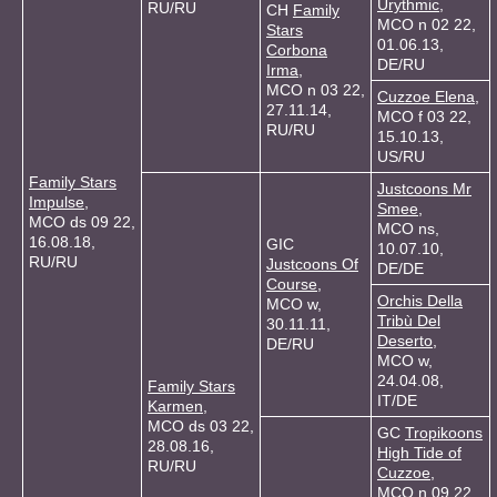
Urythmic
,
RU/RU
CH
Family
MCO n 02 22,
Stars
01.06.13,
Corbona
DE/RU
Irma
,
MCO n 03 22,
Cuzzoe Elena
,
27.11.14,
MCO f 03 22,
RU/RU
15.10.13,
US/RU
Family Stars
Justcoons Mr
Impulse
,
Smee
,
MCO ds 09 22,
MCO ns,
16.08.18,
GIC
10.07.10,
RU/RU
Justcoons Of
DE/DE
Course
,
Orchis Della
MCO w,
Tribù Del
30.11.11,
Deserto
,
DE/RU
MCO w,
24.04.08,
Family Stars
IT/DE
Karmen
,
MCO ds 03 22,
GC
Tropikoons
28.08.16,
High Tide of
RU/RU
Cuzzoe
,
MCO n 09 22,