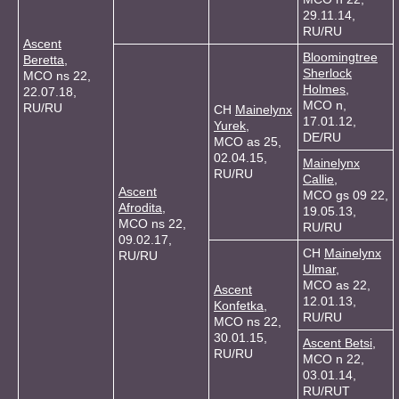
29.11.14,
RU/RU
Ascent
Bloomingtree
Beretta
,
Sherlock
MCO ns 22,
Holmes
,
22.07.18,
MCO n,
RU/RU
CH
Mainelynx
17.01.12,
Yurek
,
DE/RU
MCO as 25,
02.04.15,
Mainelynx
RU/RU
Callie
,
Ascent
MCO gs 09 22,
Afrodita
,
19.05.13,
MCO ns 22,
RU/RU
09.02.17,
CH
Mainelynx
RU/RU
Ulmar
,
MCO as 22,
Ascent
12.01.13,
Konfetka
,
RU/RU
MCO ns 22,
30.01.15,
Ascent Betsi
,
RU/RU
MCO n 22,
03.01.14,
RU/RUT