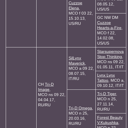
Cuzzoe
08.05.12,
Elena
,
US/US
MCO f 03 22,
GC NW DM
15.10.13,
Cuzzoe
US/RU
Hearts-a-Fire
,
MCO f 22,
14.02.08,
US/US
Starsupernova
Stop Thinking
,
SilLynx
MCO ns 09 22,
Maverick
,
01.05.11, IT/IT
MCO a 09 22,
08.07.15,
Lynx Lynx
IT/RU
Tattoo
, MCO a,
CH
Tri-D
09.10.12, IT/IT
Image
,
Tri-D Tiger
,
MCO ns 09 22,
MCO n 25,
04.04.17,
27.11.14,
RU/RU
Tri-D Omega
,
RU/RU
MCO n 25,
Forest Beauty
20.03.16,
V.Kukushka
,
RU/RU
MCO n 22,